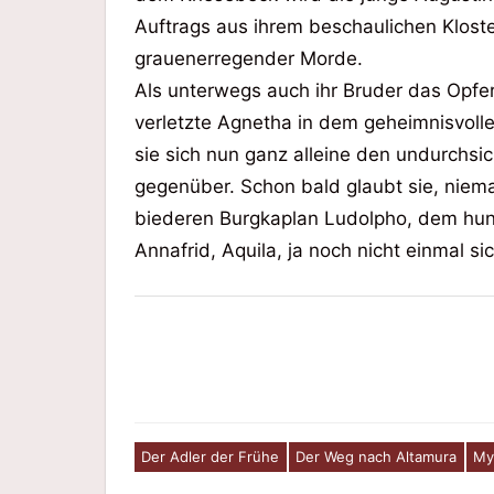
Auftrags aus ihrem beschaulichen Kloster
grauenerregender Morde.
Als unterwegs auch ihr Bruder das Opfer
verletzte Agnetha in dem geheimnisvolle
sie sich nun ganz alleine den undurchs
gegenüber. Schon bald glaubt sie, nie
biederen Burgkaplan Ludolpho, dem hun
Annafrid, Aquila, ja noch nicht einmal sic
Beitragsnavigation
Der Adler der Frühe
Der Weg nach Altamura
Mys