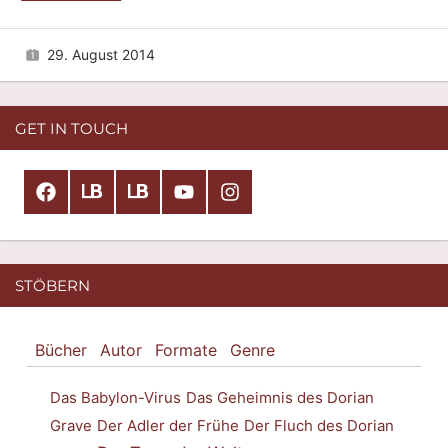
29. August 2014
GET IN TOUCH
Stephan
Benjamin
Stephan
Stephan
Florian
M.
Monferat
M.
M.
Busch
Rother
auf
Rother
Rother
auf
auf
Lovelybooks.de
auf
auf
Instagram
Lovelybooks.de
Facebook
YouTube
folgen
sehen
STÖBERN
Bücher
Autor
Formate
Genre
Das Babylon-Virus
Das Geheimnis des Dorian
Grave
Der Adler der Frühe
Der Fluch des Dorian