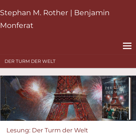
Zum
Stephan M. Rother | Benjamin
Inhalt
springen
Monferat
MEN
DER TURM DER WELT
Lesung: Der Turm der Welt